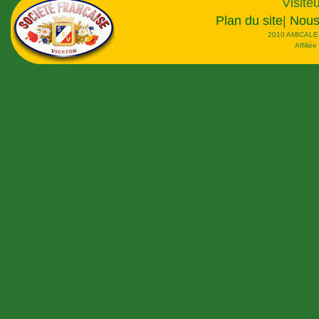
Visiteu
Plan du site
|
Nous
2010 AMICALE
Affilié