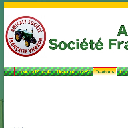
La vie de l’Amicale
Histoire de la SFV
Tracteurs
Loc