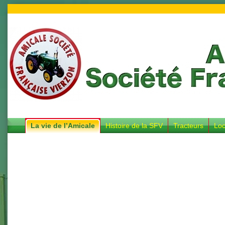
La vie de l’Amicale
Histoire de la SFV
Tracteurs
Loc