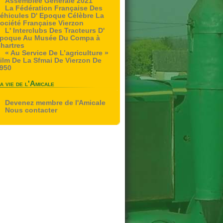
Assemblee Generale 2021
La Fédération Française Des
éhicules D' Epoque Célèbre La
ociété Française Vierzon
L' Interclubs Des Tracteurs D'
poque Au Musée Du Compa à
hartres
« Au Service De L’agriculture »
ilm De La Sfmai De Vierzon De
950
a vie de l'Amicale
Devenez membre de l'Amicale
Nous contacter