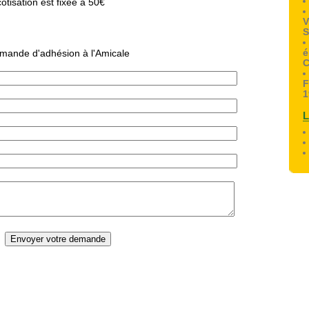
otisation est fixée à 50€
V
S
é
mande d'adhésion à l'Amicale
C
F
1
L