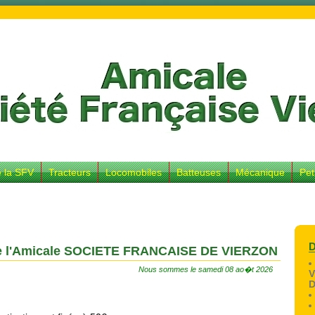
e la SFV
Tracteurs
Locomobiles
Batteuses
Mécanique
Pet
D
e l'Amicale SOCIETE FRANCAISE DE VIERZON
Nous sommes le samedi 08 ao�t 2026
V
D