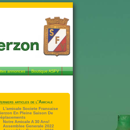
ites annonces
Boutique ASFV
erniers articles de l'Amicale
L'amicale Societe Francaise
ierzon En Pleine Saison De
éplacements
Notre Amicale A 30 Ans!
Assemblee Generale 2022