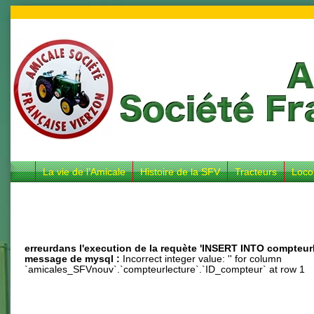
La vie de l’Amicale
Histoire de la SFV
Tracteurs
Loco
erreurdans l'execution de la requète 'INSERT INTO compteurlec
message de mysql :
Incorrect integer value: '' for column
`amicales_SFVnouv`.`compteurlecture`.`ID_compteur` at row 1