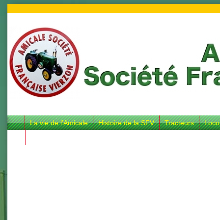
La vie de l’Amicale
Histoire de la SFV
Tracteurs
Loco