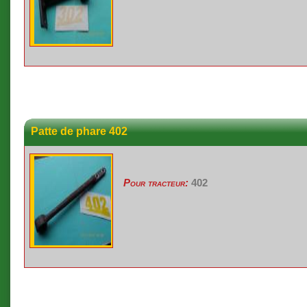
Patte de phare 402
Pour tracteur:
402