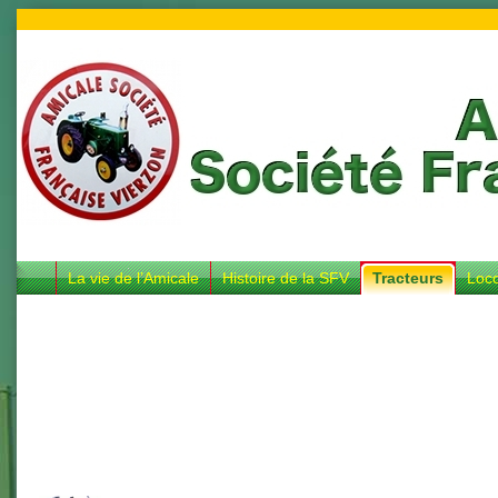
La vie de l’Amicale
Histoire de la SFV
Tracteurs
Loc