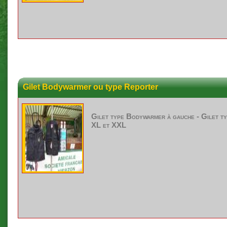
Gilet Bodywarmer ou type Reporter
Gilet
type
Bodywarmer
à
gauche -
Gilet
ty
XL et
XXL