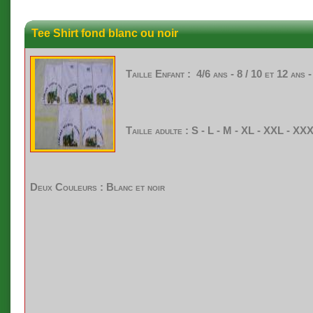
Tee Shirt fond blanc ou noir
Taille
Enfant
: 4/6
ans
- 8 / 10 et 12
ans
Taille
adulte : S - L - M - XL -
XXL
- XX
Deux Couleurs : Blanc et noir