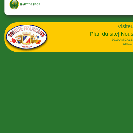
Visiteu
Plan du site
|
Nous
2010 AMICALE
Affilié