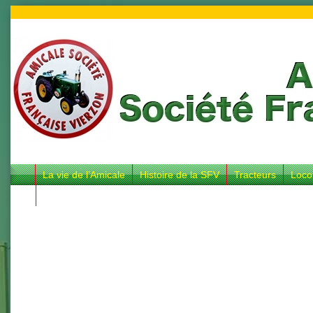
La vie de l’Amicale
Histoire de la SFV
Tracteurs
Loco