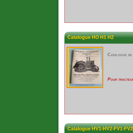
Catalogue HO H1 H2
Catalogue de 
Pour tracteu
Catalogue HV1-HV2-FV1-FV2