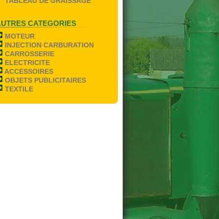
TABLEAU DE GRAISSAGE
AUTRES CATEGORIES
MOTEUR
INJECTION CARBURATION
CARROSSERIE
ELECTRICITE
ACCESSOIRES
OBJETS PUBLICITAIRES
TEXTILE