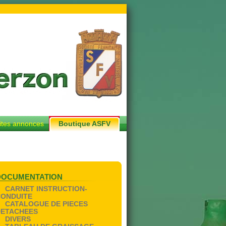
ites annonces
Boutique ASFV
DOCUMENTATION
CARNET INSTRUCTION-
CONDUITE
CATALOGUE DE PIECES
DETACHEES
DIVERS