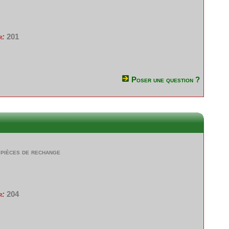
r:
201
Poser une question ?
 pièces de rechange
r:
204